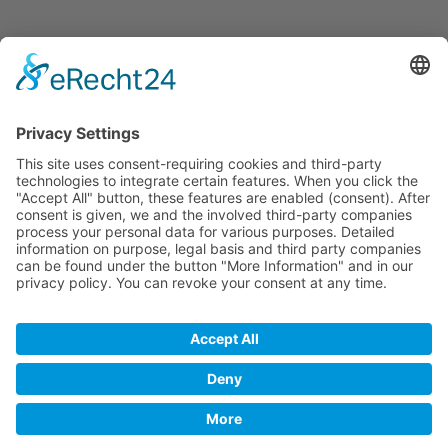
Kontakt
Bischöfliches Ordinariat der Diözese Würzburg
© 2026 BISTUM WÜRZBURG
IMPRESSUM
|
DATENSCHUTZERKLÄRUNG
|
ERKLÄRUNG ZUR BARRIEREFREIHEIT
|
COOKIE-EINSTELLUNGEN